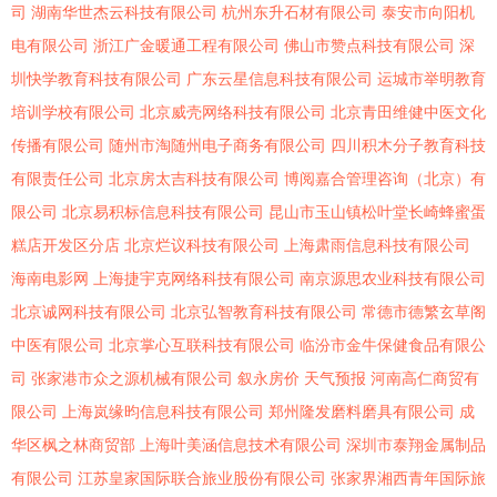
司
湖南华世杰云科技有限公司
杭州东升石材有限公司
泰安市向阳机
电有限公司
浙江广金暖通工程有限公司
佛山市赞点科技有限公司
深
圳快学教育科技有限公司
广东云星信息科技有限公司
运城市举明教育
培训学校有限公司
北京威壳网络科技有限公司
北京青田维健中医文化
传播有限公司
随州市淘随州电子商务有限公司
四川积木分子教育科技
有限责任公司
北京房太吉科技有限公司
博阅嘉合管理咨询（北京）有
限公司
北京易积标信息科技有限公司
昆山市玉山镇松叶堂长崎蜂蜜蛋
糕店开发区分店
北京烂议科技有限公司
上海肃雨信息科技有限公司
海南电影网
上海捷宇克网络科技有限公司
南京源思农业科技有限公司
北京诚网科技有限公司
北京弘智教育科技有限公司
常德市德繁玄草阁
中医有限公司
北京掌心互联科技有限公司
临汾市金牛保健食品有限公
司
张家港市众之源机械有限公司
叙永房价
天气预报
河南高仁商贸有
限公司
上海岚缘昀信息科技有限公司
郑州隆发磨料磨具有限公司
成
华区枫之林商贸部
上海叶美涵信息技术有限公司
深圳市泰翔金属制品
有限公司
江苏皇家国际联合旅业股份有限公司
张家界湘西青年国际旅